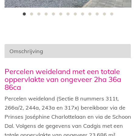
Omschrijving
Omschrijving
Percelen weideland met een totale
oppervlakte van ongeveer 2ha 36a
86ca
Percelen weideland (Sectie B nummers 311t,
266a/2, 244a, 243a en 317x) bereikbaar via de
Prinses Joséphine Charlottelaan en via de Schoon
Dal. Volgens de gegevens van Cadgis met een
totale oppervlakte van ongeveer 23.686 m².