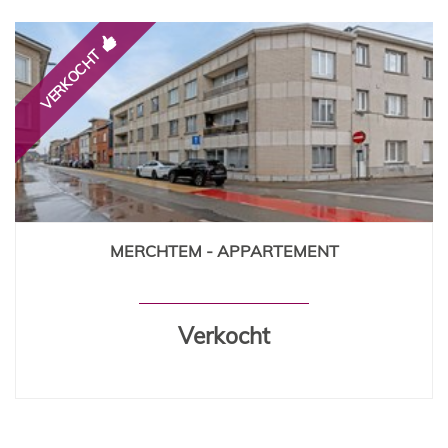
VERKOCHT
MERCHTEM - APPARTEMENT
115 m²
2
1
Ja
Verkocht