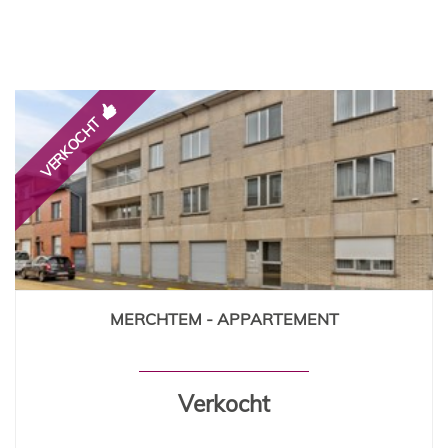
VERKOCHT
MERCHTEM - APPARTEMENT
115 m²
2
1
Ja
Verkocht