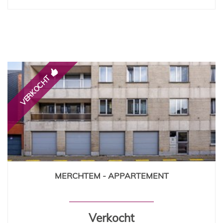
VERKOCHT
MERCHTEM - APPARTEMENT
115 m²
2
1
Ja
Verkocht