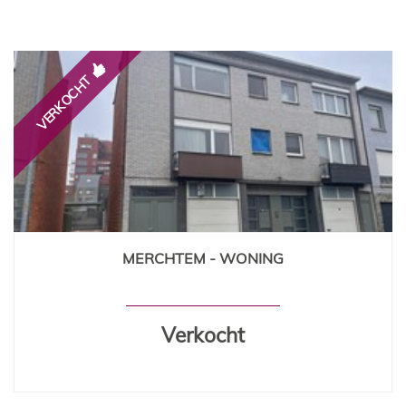
VERKOCHT
MERCHTEM - WONING
157 m²
3
1
Ja
Verkocht