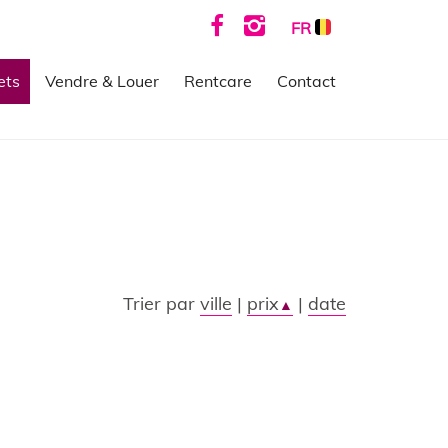
FR
ets
Vendre & Louer
Rentcare
Contact
Trier par
ville
|
prix
|
date
▲