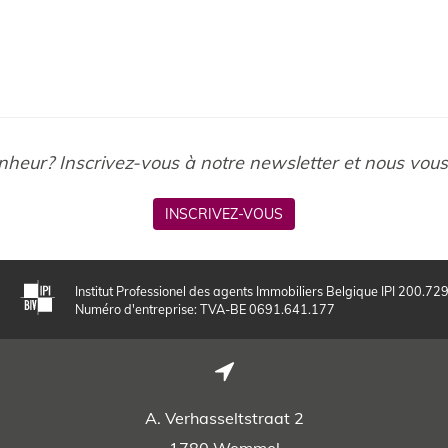
nheur? Inscrivez-vous à notre newsletter et nous vou
INSCRIVEZ-VOUS
Institut Professionel des agents Immobiliers Belgique IPI 200.72
Numéro d'entreprise: TVA-BE 0691.641.177
A. Verhasseltstraat 2